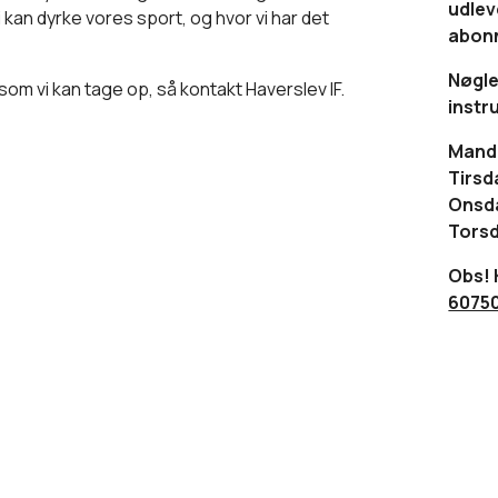
udlev
i kan dyrke vores sport, og hvor vi har det
abon
Nøgle
 som vi kan tage op, så kontakt Haverslev IF.
instr
Manda
Tirsd
Onsda
Torsd
Obs! 
6075