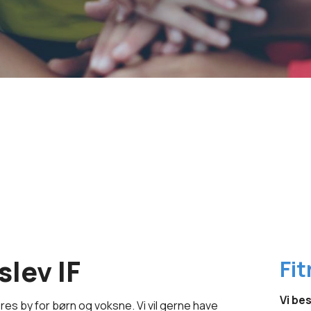
lev IF
Fi
Vi be
vores by for børn og voksne. Vi vil gerne have