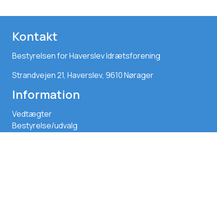
Kontakt
Bestyrelsen for Haverslev Idrætsforening
Strandvejen 21, Haverslev, 9610 Nørager
Information
Vedtægter
Bestyrelse/udvalg
Sponsorer
Forsikring
Træningssteder
Handelsbetingelser
degngrafisk.dk