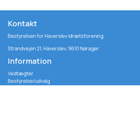
Kontakt
Bestyrelsen for Haverslev Idrætsforening
Strandvejen 21, Haverslev, 9610 Nørager
Information
Vedtægter
Bestyrelse/udvalg
Sponsorer
Forsikring
Træningssteder
Handelsbetingelser
degngrafisk.dk